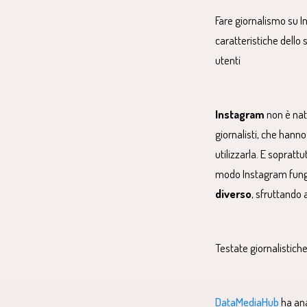
Fare giornalismo su In
caratteristiche dello 
utenti
Instagram
non è nat
giornalisti, che hann
utilizzarla. E soprattu
modo Instagram fung
diverso
, sfruttando
Testate giornalistiche
DataMediaHub
ha ana