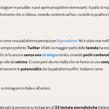
stagram è possibile, e può aprire prospettive interessanti. A patto di ris
strumento che si utilizza, creando contenuti ad hoc, curando la qualità e l
o come una piattaforma pensata per il
giornalismo
. Né è stata mai molto
o sempre preferito
Twitter
. Infatti, la maggior parte delle
testate
ha ini
tto, lo fa ancora
senza una
strategia
mirata, creando
pochi contenuti
e solo da
vetrina
. Ci sono però alcune realtà che ne fanno un uso
com
 al massimo le
potenzialità
che la piattaforma offre. Vediamo come.
 su Instagram in Italia e all’estero
lizzato la presenza su Instagram di
33 testate giornalistiche
italian