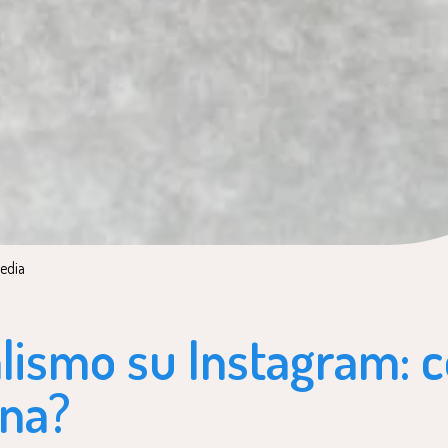
osted in:
edia
alismo su Instagram: 
ona?