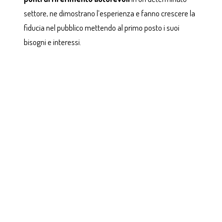
settore, ne dimostrano l’esperienza e fanno crescere la
fiducia nel pubblico mettendo al primo posto i suoi
bisogni e interessi.
Come capire se state davvero facendo content
marketing
State facendo content marketing (e non solo creazione
di contenuti o marketing digitale) se i vostri contenuti: