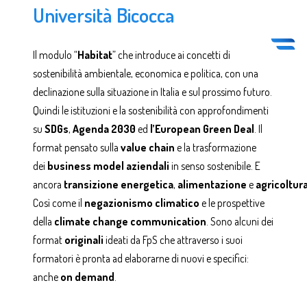
Università Bicocca
Il modulo “
Habitat
” che introduce ai concetti di
sostenibilità ambientale, economica e politica, con una
declinazione sulla situazione in Italia e sul prossimo futuro.
Quindi le istituzioni e la sostenibilità con approfondimenti
su
SDGs
,
Agenda
2030
ed
l’European
Green
Deal
. Il
format pensato sulla
value
chain
e la trasformazione
dei
business
model
aziendali
in senso sostenibile. E
ancora
transizione
energetica
,
alimentazione
e
agricoltur
Così come il
negazionismo
climatico
e le prospettive
della
climate
change
communication
. Sono alcuni dei
format
originali
ideati da FpS che attraverso i suoi
formatori è pronta ad elaborarne di nuovi e specifici:
anche
on
demand
.